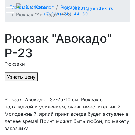
Главная
Каталог
Рюкзаки
corvas31@yandex.ru
Рюкзак "Авокадо" Р-23
+7(910) 741-44-60
Рюкзак "Авокадо"
Р-23
Рюкзаки
Узнать цену
Рюкзак "Авокадо". 37-25-10 см. Рюкзак с
подкладкой и усилением, очень вместительный.
Молодежный, яркий принт всегда будет актуален в
летнее время! Принт может быть любой, по макету
заказчика.