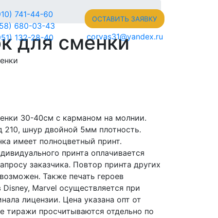
910) 741-44-60
ОСТАВИТЬ ЗАЯВКУ
958) 680-03-43
к для сменки
corvas31@yandex.ru
951) 132-28-40
енки
енки 30-40см с карманом на молнии.
д 210, шнур двойной 5мм плотность.
нка имеет полноцветный принт.
ндивидуального принта оплачивается
запросу заказчика. Повтор принта других
возможен. Также печать героев
Disney, Marvel осуществляется при
нала лицензии. Цена указана опт от
ые тиражи просчитываются отдельно по