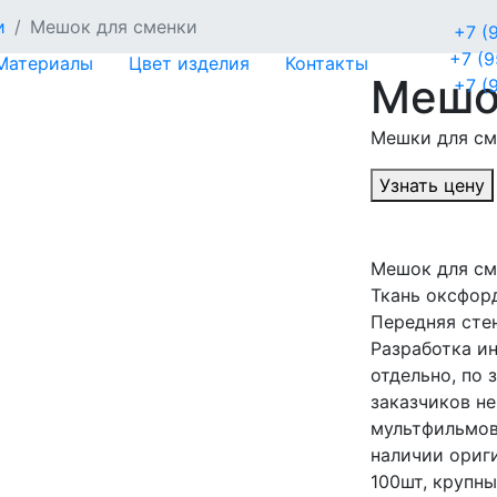
и
Мешок для сменки
+7 (
+7 (
Материалы
Цвет изделия
Контакты
Мешо
+7 (
Мешки для см
Узнать цену
Мешок для см
Ткань оксфор
Передняя сте
Разработка и
отдельно, по 
заказчиков не
мультфильмов 
наличии ориги
100шт, крупн