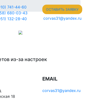
910) 741-44-60
ОСТАВИТЬ ЗАЯВКУ
958) 680-03-43
corvas31@yandex.ru
951) 132-28-40
тов из-за настроек
EMAIL
д
corvas31@yandex.ru
ская 18
2